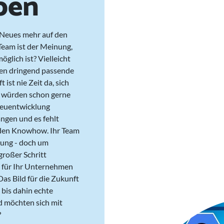
ben
 Neues mehr auf den
 Team ist der Meinung,
glich ist? Vielleicht
hen dringend passende
ist nie Zeit da, sich
 würden schon gerne
 Neuentwicklung
angen und es fehlt
nden Knowhow. Ihr Team
klung - doch um
n großer Schritt
ss für Ihr Unternehmen
as Bild für die Zukunft
 bis dahin echte
d möchten sich mit
?