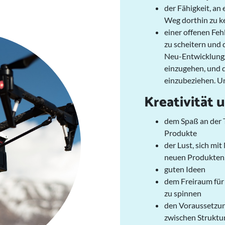
der Fähigkeit, an
Weg dorthin zu 
einer offenen Feh
zu scheitern und 
Neu-Entwicklung/
einzugehen, und d
einzubeziehen. Un
Kreativität 
dem Spaß an der T
Produkte
der Lust, sich mi
neuen Produkten,
guten Ideen
dem Freiraum für 
zu spinnen
den Voraussetzung
zwischen Struktur