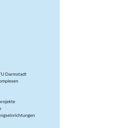
 TU Darmstadt
komplexen
projekte
n
ungseinrichtungen